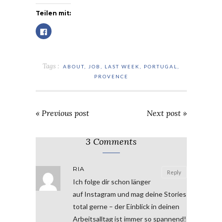
Teilen mit:
Klick,
um
auf
Facebook
zu
teilen
(Wird
Tags :
ABOUT
,
JOB
,
LAST WEEK
,
PORTUGAL
,
in
neuem
PROVENCE
Fenster
geöffnet)
« Previous post
Next post »
3 Comments
RIA
Reply
Ich folge dir schon länger
auf Instagram und mag deine Stories
total gerne – der Einblick in deinen
Arbeitsalltag ist immer so spannend!