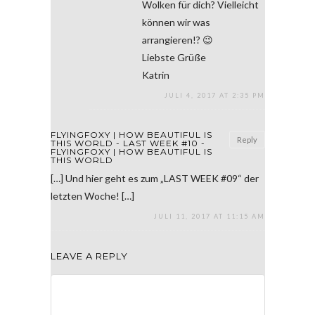
Wolken für dich? Vielleicht
können wir was
arrangieren!? 😉
Liebste Grüße
Katrin
JULI 4, 2017 AT 2:35 PM
FLYINGFOXY | HOW BEAUTIFUL IS
Reply
THIS WORLD - LAST WEEK #10 -
FLYINGFOXY | HOW BEAUTIFUL IS
THIS WORLD
[…] Und hier geht es zum „LAST WEEK #09“ der
letzten Woche! […]
JULI 11, 2017 AT 11:15 AM
LEAVE A REPLY