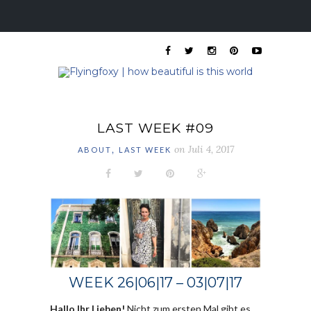
LAST WEEK #09
,
on
Juli 4, 2017
ABOUT
LAST WEEK
WEEK 26|06|17 – 03|07|17
Hallo Ihr Lieben!
Nicht zum ersten Mal gibt es