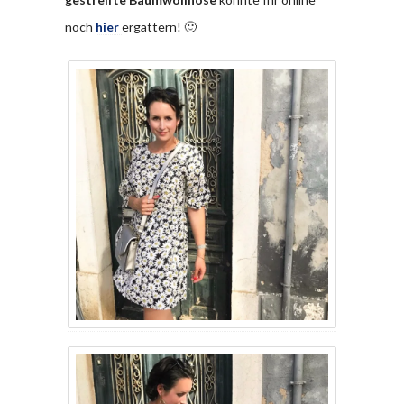
noch
hier
ergattern! 🙂