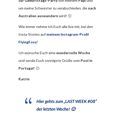
zur Geburtstags-Party
von meinem
Papi
und
um meine Schwester zu verabschieden, die
nach
Australien auswandern
wird! 🙂
Wie immer nehme ich Euch alle live mit, bei den
Insta-Stories auf
meinem Instagram-Profil
FlyingFoxy
!
Ich wünsche Euch eine
wundervolle Woche
und sende Euch sonnigste Grüße vom
Pool in
Portugal
! 🙂
Katrin
Hier gehts zum „LAST WEEK #08“
der letzten Woche! 🙂