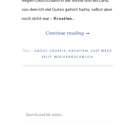
Regen-Deutschland in die Sonne und ein Land,
von dem ich viel Gutes gehört hatte, selbst aber
noch nicht war –
Kroatien
…
Continue reading
Tags :
ABOUT
,
CROATIA
,
KROATIEN
,
LAST WEEK
,
SPLIT
,
WOCHENRÜCKBLICK