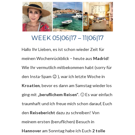
WEEK 05|06|17 – 11|06|17
Hallo Ihr Lieben, es ist schon wieder Zeit für
meinen Wochenrückblick – heute aus
Madrid
!
Wie Ihr vermutlich mitbekommen habt (sorry für
den Insta-Spam 😉 ), war ich letzte Woche in
Kroatien
, bevor es dann am Samstag wieder los
ging mit
„beruflichem Reisen“
. 🙂 Es war einfach
traumhaft und ich freue mich schon darauf, Euch
den
Reisebericht
dazu zu schreiben! Von
meinem ersten (beruflichen) Besuch in
Hannover
am Sonntag habe ich Euch
2 tolle