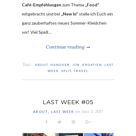
Café-Empfehlungen
zum Thema
„Food“
mitgebracht und bei
„New In“
stelle ich Euch ein
ganz zauberhaftes neues Sommer-Kleidchen
vor! Viel Spaß…
Continue reading
Tags :
ABOUT
,
HANOVER
,
JOB
,
KROATIEN
,
LAST
WEEK
,
SPLIT
,
TRAVEL
LAST WEEK #05
,
on
Juni 5, 2017
ABOUT
LAST WEEK