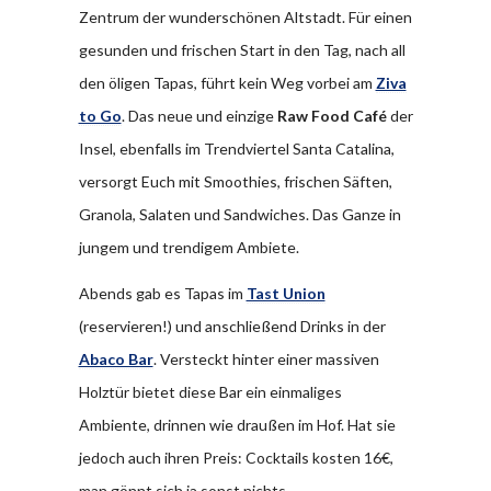
Zentrum der wunderschönen Altstadt. Für einen
gesunden und frischen Start in den Tag, nach all
den öligen Tapas, führt kein Weg vorbei am
Ziva
to Go
. Das neue und einzige
Raw Food Café
der
Insel, ebenfalls im Trendviertel Santa Catalina,
versorgt Euch mit Smoothies, frischen Säften,
Granola, Salaten und Sandwiches. Das Ganze in
jungem und trendigem Ambiete.
Abends gab es Tapas im
Tast Union
(reservieren!) und anschließend Drinks in der
Abaco Bar
. Versteckt hinter einer massiven
Holztür bietet diese Bar ein einmaliges
Ambiente, drinnen wie draußen im Hof. Hat sie
jedoch auch ihren Preis: Cocktails kosten 16€,
man gönnt sich ja sonst nichts…