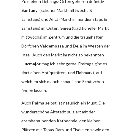
Zu meinen Lieblings-Orten gehören definitiv
Santanyí
(schöner Markt mittwochs &
samstags) und
Artà
(Markt immer dienstags &
samstags) im Osten,
Sineu
(traditioneller Markt
mittwochs) im Zentrum und die traumhaften
Dörfchen
Valdemossa
und
Dejá
im Westen der
Insel. Auch den Markt im nicht so bekannten
Llucmajor
mag ich sehr gerne. Freitags gibt es
dort einen Antiquitäten- und Flohmarkt, auf
welchem sich manche spanische Schätzchen
finden lassen.
Auch
Palma
selbst ist natürlich ein Must. Die
wunderschöne Altstadt pulsiert mit der
atemberaubenden Kathedrale, den kleinen
Plätzen mit Tapas-Bars und Eisdielen sowie den